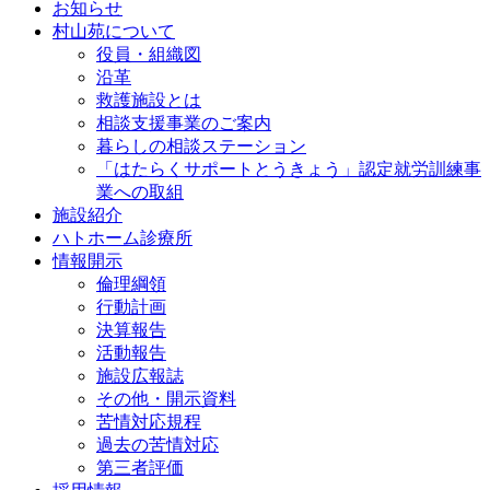
お知らせ
村山苑について
役員・組織図
沿革
救護施設とは
相談支援事業のご案内
暮らしの相談ステーション
「はたらくサポートとうきょう」認定就労訓練事
業への取組
施設紹介
ハトホーム診療所
情報開示
倫理綱領
行動計画
決算報告
活動報告
施設広報誌
その他・開示資料
苦情対応規程
過去の苦情対応
第三者評価