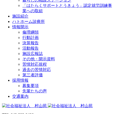
暮らしの相談ステーション
「はたらくサポートとうきょう」認定就労訓練事
業への取組
施設紹介
ハトホーム診療所
情報開示
倫理綱領
行動計画
決算報告
活動報告
施設広報誌
その他・開示資料
苦情対応規程
過去の苦情対応
第三者評価
採用情報
募集要項
先輩たちの声
交通案内