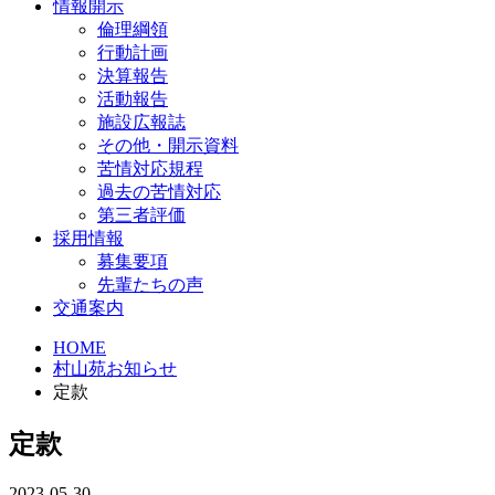
情報開示
倫理綱領
行動計画
決算報告
活動報告
施設広報誌
その他・開示資料
苦情対応規程
過去の苦情対応
第三者評価
採用情報
募集要項
先輩たちの声
交通案内
HOME
村山苑お知らせ
定款
定款
2023-05-30