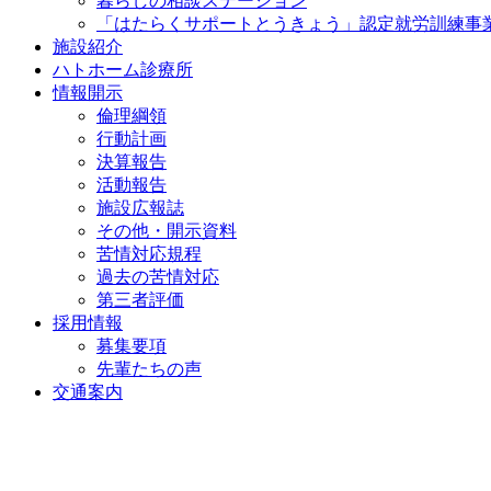
暮らしの相談ステーション
「はたらくサポートとうきょう」認定就労訓練事
施設紹介
ハトホーム診療所
情報開示
倫理綱領
行動計画
決算報告
活動報告
施設広報誌
その他・開示資料
苦情対応規程
過去の苦情対応
第三者評価
採用情報
募集要項
先輩たちの声
交通案内