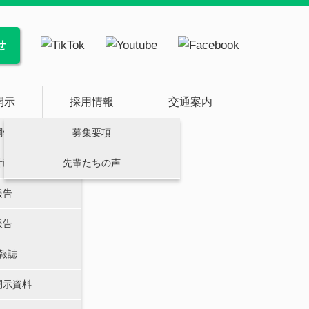
せ
開示
採用情報
交通案内
綱領
募集要項
計画
先輩たちの声
報告
報告
報誌
開示資料