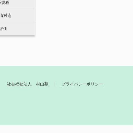
応規程
情対応
評価
社会福祉法人 村山苑
プライバシーポリシー