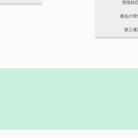
苦情対
過去の苦
第三者