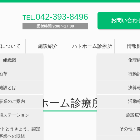
042-393-8496
TEL.
お問い合わ
受付時間 9:00〜17:00
苑について
施設紹介
ハトホーム診療所
情報
・組織図
倫理
沿革
行動
施設とは
決算
ハトホーム診療所予約
事業のご案内
活動
談ステーション
施設広
ートとうきょう」認定
その他・
いません。
事業への取組