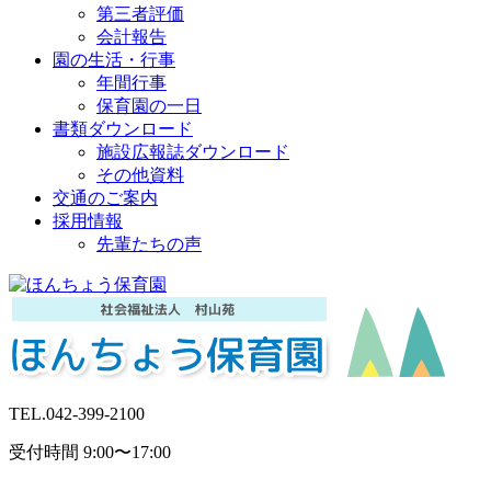
第三者評価
会計報告
園の生活・行事
年間行事
保育園の一日
書類ダウンロード
施設広報誌ダウンロード
その他資料
交通のご案内
採用情報
先輩たちの声
TEL.
042-399-2100
受付時間 9:00〜17:00