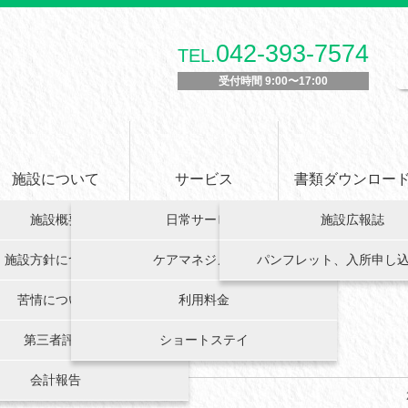
042-393-7574
TEL.
受付時間 9:00〜17:00
施設について
サービス
書類ダウンロー
施設概要
日常サービス
施設広報誌
施設方針について
ケアマネジメント
パンフレット、入所申し
苦情について
利用料金
第三者評価
ショートステイ
会計報告