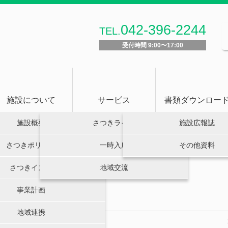
042-396-2244
TEL.
受付時間 9:00〜17:00
施設について
サービス
書類ダウンロー
施設概要
さつきライフ
施設広報誌
さつきポリシー
一時入所
その他資料
さつきイズム
地域交流
事業計画
地域連携